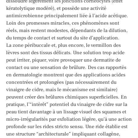
dissoudre légèrement les jonctions cornéocytes (effet
kératolytique modéré), et possède une activité
antimicrobienne principalement liée à l’acide acétique.
Loin des promesses miracles, ces phénomènes sont
réels, mais restent modestes, dépendants de la dilution,
du temps de contact et surtout du site d’application.
La zone péribuccale et, plus encore, le vermillon des
lèvres sont des tissus délicats. Une solution trop acide
peut irriter, piquer, voire provoquer une dermatite de
contact ou une sensation de brûlure. Des cas rapportés
en dermatologie montrent que des applications acides
concentrées et prolongées (pas nécessairement du
vinaigre de cidre, mais le mécanisme est similaire)
peuvent créer des brûlures chimiques superficielles. En
pratique, l’“intérêt” potentiel du vinaigre de cidre sur la
peau tient davantage à un lissage visuel des squames et
micro-irrégularités par exfoliation légère, qu’à une action
profonde sur les rides stricto sensu. Une ride établie est
une structure “architecturale” impliquant collagène,