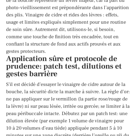
de la bouche représente un levier majeur, car la part du
photo-vieillissement est prépondérante dans l’apparition
des plis. Vinaigre de cidre et rides des lèvres : effets,
usage et limites expliqués simplement pour une routine
de soin sûre. Autrement dit, utilisons-le, si besoin,
comme une touche de finition très encadrée, tout en
confiant la structure de fond aux actifs prouvés et aux
gestes protecteurs.
Application sûre et protocole de
prudence: patch test, dilutions et
gestes barrière
S’il est décidé d’essayer le vinaigre de cidre autour de la
bouche, la sécurité dicte la marche à suivre. La règle d’or:
ne pas appliquer sur le vermillon (la partie rose/rouge de
la lèvre) ni sur peau lésée, irritée ou gercée; se limiter à la
peau péribuccale intacte. Débutez par un patch test: une
dilution élevée (par exemple 1 volume de vinaigre pour
10 à 20 volumes d’eau tiède) appliquée pendant 5 à 10
minutes sur une zone discrète (derrière l’oreille ou pli du