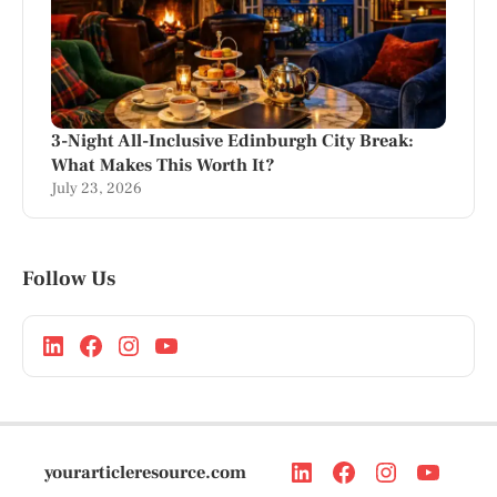
3-Night All-Inclusive Edinburgh City Break:
What Makes This Worth It?
July 23, 2026
Follow Us
yourarticleresource.com