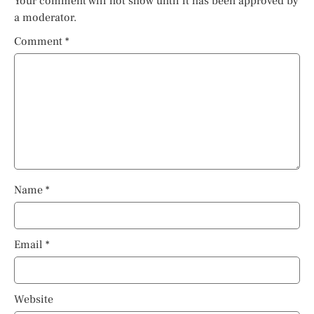
Your comment will not show until it has been approved by
a moderator.
Comment
*
Name
*
Email
*
Website