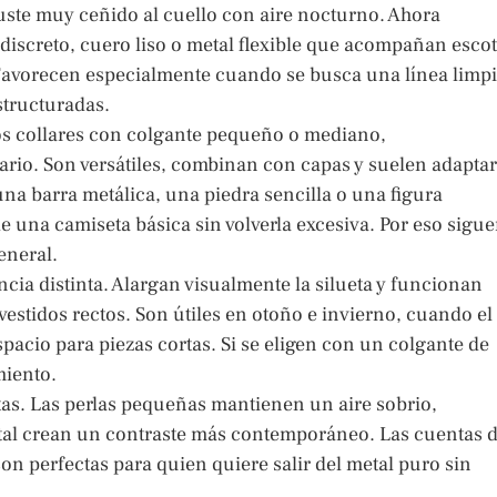
juste muy ceñido al cuello con aire nocturno. Ahora
discreto, cuero liso o metal flexible que acompañan esco
 Favorecen especialmente cuando se busca una línea limp
structuradas.
los collares con colgante pequeño o mediano,
ario. Son versátiles, combinan con capas y suelen adapta
na barra metálica, una piedra sencilla o una figura
 una camiseta básica sin volverla excesiva. Por eso sigu
eneral.
ncia distinta. Alargan visualmente la silueta y funcionan
vestidos rectos. Son útiles en otoño e invierno, cuando el
pacio para piezas cortas. Si se eligen con un colgante de
miento.
tas. Las perlas pequeñas mantienen un aire sobrio,
tal crean un contraste más contemporáneo. Las cuentas 
son perfectas para quien quiere salir del metal puro sin