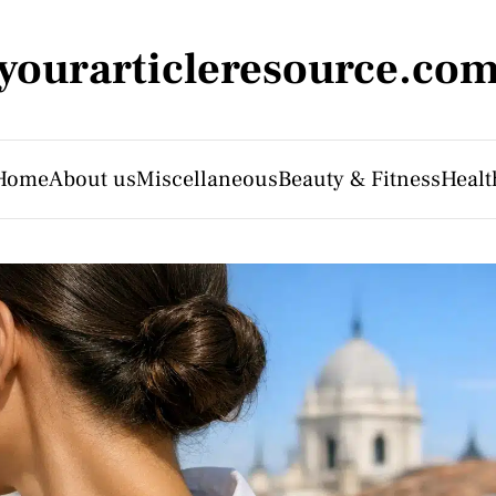
yourarticleresource.co
Home
About us
Miscellaneous
Beauty & Fitness
Healt