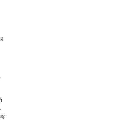
ng
e
t
.
tag