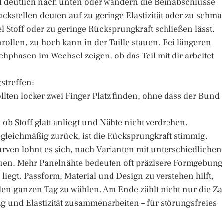
d deutlich nach unten oder wandern die Beinabschlüsse
uckstellen deuten auf zu geringe Elastizität oder zu schma
 Stoff oder zu geringe Rücksprungkraft schließen lässt.
rollen, zu hoch kann in der Taille stauen. Bei längeren
ehphasen im Wechsel zeigen, ob das Teil mit dir arbeitet
streffen:
lten locker zwei Finger Platz finden, ohne dass der Bund
 ob Stoff glatt anliegt und Nähte nicht verdrehen.
er gleichmäßig zurück, ist die Rücksprungkraft stimmig.
ven lohnt es sich, nach Varianten mit unterschiedlichen
uen. Mehr Panelnähte bedeuten oft präzisere Formgebung
iegt. Passform, Material und Design zu verstehen hilft,
en ganzen Tag zu wählen. Am Ende zählt nicht nur die Za
ng und Elastizität zusammenarbeiten – für störungsfreies