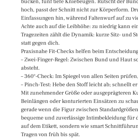
bücken, fünf tiefe Kniebeugen. Rutscht der Bun
hoch, passt der Schnitt nicht zur Körperform. Dr
Einfassungen hin, während Faltenwurf auf zu viel
Achte auch auf die Leibhöhe: zu niedrig kann ein
Tragezeiten zählt die Dynamik: kurze Sitz- und St
statt gegen dich.
Praxisnahe Fit-Checks helfen beim Entscheidung
– Zwei-Finger-Regel: Zwischen Bund und Haut sol
absteht.
– 360°-Check: Im Spiegel von allen Seiten prüfen,
– Pinch-Test: Hebe den Stoff leicht ab; schnellt 
Mit zunehmender Größe oder ausgeprägteren Kur
Beinlängen oder konturierten Einsätzen zu scha
gerade wenn die Figur zwischen Standardgrößen l
bequeme und zuverlässige Intimbekleidung für d
auf dem Etikett, sondern wie smart Schnittführu
Tragen von früh bis spät.