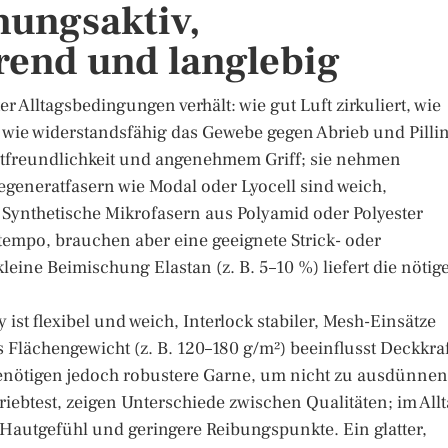
mungsaktiv,
rend und langlebig
ter Alltagsbedingungen verhält: wie gut Luft zirkuliert, wie
, wie widerstandsfähig das Gewebe gegen Abrieb und Pilli
utfreundlichkeit und angenehmem Griff; sie nehmen
egeneratfasern wie Modal oder Lyocell sind weich,
. Synthetische Mikrofasern aus Polyamid oder Polyester
empo, brauchen aber eine geeignete Strick- oder
eine Beimischung Elastan (z. B. 5–10 %) liefert die nötig
ist flexibel und weich, Interlock stabiler, Mesh-Einsätze
Flächengewicht (z. B. 120–180 g/m²) beeinflusst Deckkraf
, benötigen jedoch robustere Garne, um nicht zu ausdünnen
iebtest, zeigen Unterschiede zwischen Qualitäten; im All
 Hautgefühl und geringere Reibungspunkte. Ein glatter,