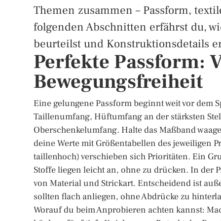
Themen zusammen – Passform, textil
folgenden Abschnitten erfährst du, w
beurteilst und Konstruktionsdetails er
Perfekte Passform:
Bewegungsfreiheit
Eine gelungene Passform beginnt weit vor dem 
Taillenumfang, Hüftumfang an der stärksten Stell
Oberschenkelumfang. Halte das Maßband waager
deine Werte mit Größentabellen des jeweiligen Prod
taillenhoch) verschieben sich Prioritäten. Ein G
Stoffe liegen leicht an, ohne zu drücken. In der
von Material und Strickart. Entscheidend ist a
sollten flach anliegen, ohne Abdrücke zu hinterl
Worauf du beim Anprobieren achten kannst: Mach