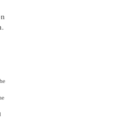
en
n.
che
he
d