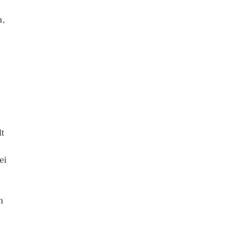
n,
,
lt
ei
n