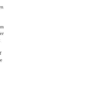
en
em
er
t
f
re