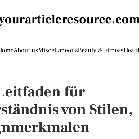
yourarticleresource.co
Home
About us
Miscellaneous
Beauty & Fitness
Healt
eitfaden für
ständnis von Stilen,
ignmerkmalen