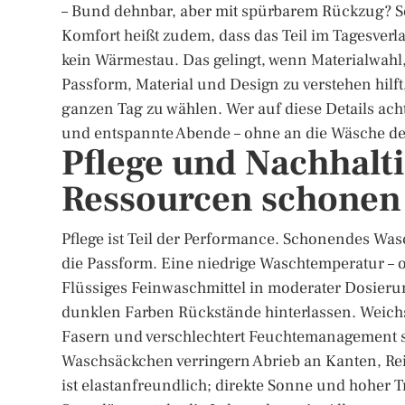
– Bund dehnbar, aber mit spürbarem Rückzug? So 
Komfort heißt zudem, dass das Teil im Tagesverla
kein Wärmestau. Das gelingt, wenn Materialwah
Passform, Material und Design zu verstehen hilf
ganzen Tag zu wählen. Wer auf diese Details acht
und entspannte Abende – ohne an die Wäsche d
Pflege und Nachhalti
Ressourcen schonen
Pflege ist Teil der Performance. Schonendes Was
die Passform. Eine niedrige Waschtemperatur – o
Flüssiges Feinwaschmittel in moderater Dosierung
dunklen Farben Rückstände hinterlassen. Weichsp
Fasern und verschlechtert Feuchtemanagement so
Waschsäckchen verringern Abrieb an Kanten, Re
ist elastanfreundlich; direkte Sonne und hoher T