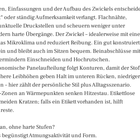
en, Einfassungen und der Aufbau des Zwickels entscheid
“ oder ständig Aufmerksamkeit verlangt. Flachnähte,
unktuelle Druckstellen und scheuern weniger unter
ern harte Übergänge. Der Zwickel – idealerweise mit ein
das Mikroklima und reduziert Reibung. Ein gut konstruiert
 ein und bleibt auch im Sitzen bequem. Beinabschlüsse mi
 vermindern Einschneiden und Hochrutschen.
onomische Panelaufteilung folgt Konturen, damit der Stof
öhere Leibhöhen geben Halt im unteren Rücken, niedrige
– hier zählt der persönliche Stil plus Alltagsszenario.
-Zonen an Wärmepunkten senken Hitzestau. Etikettlose
den Kratzen; falls ein Etikett vorhanden ist, hilft
reste.
 an, ohne harte Stufen?
s begünstigt Atmungsaktivität und Form.