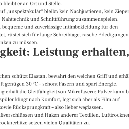
bleibt er an Ort und Stelle.
uf „unspektakulär“ bleibt: kein Nachjustieren, kein Ziepe
l, Nahttechnik und Schnittführung zusammenspielen.
t, bequeme und zuverlässige Intimbekleidung für den
et, rüstet sich für lange Schreibtage, rasche Erledigungen
enken zu müssen.
gkeit: Leistung erhalten
chen schützt Elastan, bewahrt den weichen Griff und erhä
ft genügen 30 °C – schont Fasern und spart Energie.
 erhält die Gleitfähigkeit von Mikrofasern; Pulver kann b
üler klingt nach Komfort, legt sich aber als Film auf
wie Rücksprungkraft – also lieber weglassen.
ißverschlüssen und Haken anderer Textilien. Lufttrockne
rocknerhitze setzen vielen Qualitäten zu.