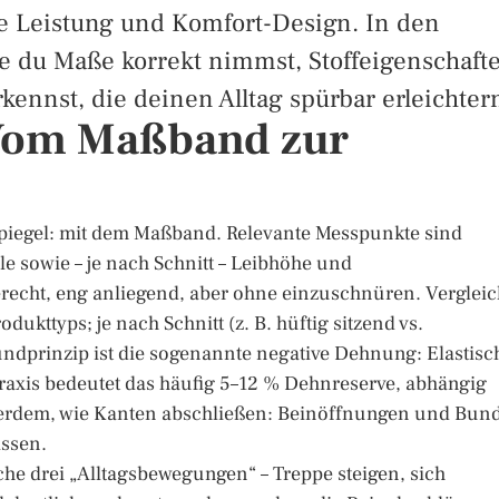
e Leistung und Komfort-Design. In den
ie du Maße korrekt nimmst, Stoffeigenschaft
kennst, die deinen Alltag spürbar erleichter
 Vom Maßband zur
Spiegel: mit dem Maßband. Relevante Messpunkte sind
e sowie – je nach Schnitt – Leibhöhe und
echt, eng anliegend, aber ohne einzuschnüren. Verglei
ukttyps; je nach Schnitt (z. B. hüftig sitzend vs.
rundprinzip ist die sogenannte negative Dehnung: Elastisc
 Praxis bedeutet das häufig 5–12 % Dehnreserve, abhängig
ußerdem, wie Kanten abschließen: Beinöffnungen und Bun
assen.
e drei „Alltagsbewegungen“ – Treppe steigen, sich