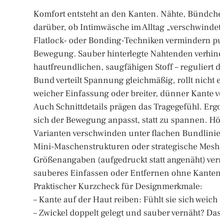
Komfort entsteht an den Kanten. Nähte, Bündch
darüber, ob Intimwäsche im Alltag „verschwindet
Flatlock- oder Bonding-Techniken vermindern p
Bewegung. Sauber hinterlegte Nahtenden verhind
hautfreundlichen, saugfähigen Stoff – reguliert 
Bund verteilt Spannung gleichmäßig, rollt nicht
weicher Einfassung oder breiter, dünner Kante
Auch Schnittdetails prägen das Tragegefühl. Erg
sich der Bewegung anpasst, statt zu spannen. H
Varianten verschwinden unter flachen Bundlinien 
Mini-Maschenstrukturen oder strategische Mesh
Größenangaben (aufgedruckt statt angenäht) vermei
sauberes Einfassen oder Entfernen ohne Kanten
Praktischer Kurzcheck für Designmerkmale:
– Kante auf der Haut reiben: Fühlt sie sich weich
– Zwickel doppelt gelegt und sauber vernäht? Da