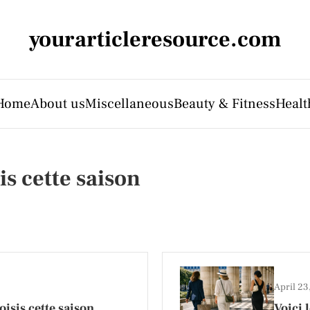
yourarticleresource.com
Home
About us
Miscellaneous
Beauty & Fitness
Healt
is cette saison
April 2
oisis cette saison
Voici 