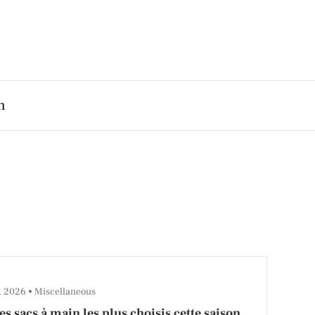
h
3, 2026
Miscellaneous
les sacs à main les plus choisis cette saison