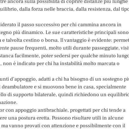
tre ancora sulla possibilità di coprire distanze più lunghe
librio, dalla forza nelle braccia, dalla resistenza, dal tip
onsiderato il passo successivo per chi cammina ancora in
no più dinamico. Le sue caratteristiche principali sono
 e talvolta cestino o borsa. Il vantaggio è evidente: permet
te pause frequenti, molto utili durante passeggiate, visi
tanca facilmente, poter sedersi per qualche minuto lungo
, non è indicato per chi ha instabilità molto marcata o
punti d’appoggio, adatti a chi ha bisogno di un sostegno p
l deambulatore e si muovono bene in casa, specialmente
vello di supporto bilaterale, quindi richiedono un equilibri
nazione.
tor con appoggio antibrachiale, progettati per chi tende a
re una postura eretta. Possono risultare utili in alcune
ma vanno provati con attenzione e possibilmente con il