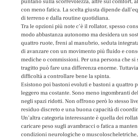
puntano sulla scorrevolezza, altre sul comfort, al
con meno fatica. La scelta giusta dipende dall’equi
di terreno e dalla routine quotidiana.
Tra le opzioni più note c’è il rollator, spesso c
modo abbastanza autonomo ma desidera un sosteg
quattro ruote, freni al manubrio, seduta integrata
di avanzare con un movimento più fluido e consen
mediche o commissioni. Per una persona che si s
tragitto può fare una differenza enorme. Tuttavia
difficoltà a controllare bene la spinta.
Esistono poi bastoni evoluti e bastoni a quattro 
leggero ma costante. Sono meno ingombranti de
negli spazi ridotti. Non offrono però lo stesso li
residuo discreto e una buona capacità di coordi
Un’altra categoria interessante è quella dei rolla
caricare peso sugli avambracci o fatica a mantene
condizioni neurologiche o muscoloscheletriche, 