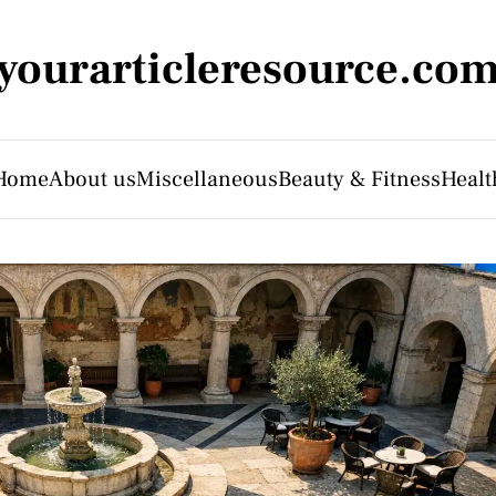
yourarticleresource.co
Home
About us
Miscellaneous
Beauty & Fitness
Healt