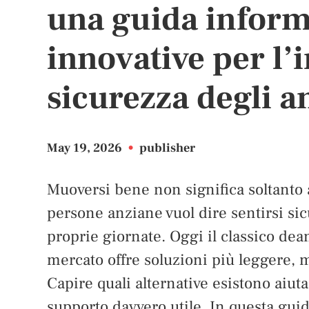
una guida informa
innovative per l’
sicurezza degli a
May 19, 2026
•
publisher
Muoversi bene non significa soltanto a
persone anziane vuol dire sentirsi si
proprie giornate. Oggi il classico dea
mercato offre soluzioni più leggere, ma
Capire quali alternative esistono aiuta 
supporto davvero utile. In questa guid