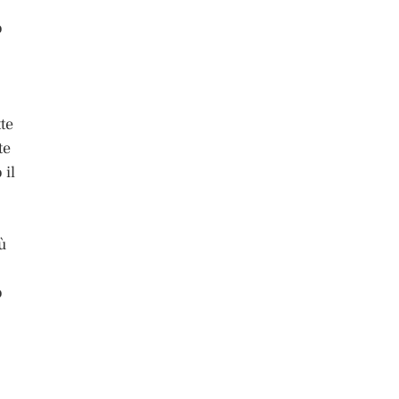
o
te
te
 il
iù
o