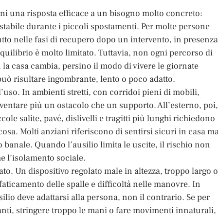
ni una risposta efficace a un bisogno molto concreto:
 stabile durante i piccoli spostamenti. Per molte persone
tto nelle fasi di recupero dopo un intervento, in presenza
quilibrio è molto limitato. Tuttavia, non ogni percorso di
 la casa cambia, persino il modo di vivere le giornate
può risultare ingombrante, lento o poco adatto.
’uso. In ambienti stretti, con corridoi pieni di mobili,
ventare più un ostacolo che un supporto. All’esterno, poi,
ole salite, pavé, dislivelli e tragitti più lunghi richiedono
sa. Molti anziani riferiscono di sentirsi sicuri in casa m
 banale. Quando l’ausilio limita le uscite, il rischio non
he l’isolamento sociale.
o. Un dispositivo regolato male in altezza, troppo largo o
faticamento delle spalle e difficoltà nelle manovre. In
silio deve adattarsi alla persona, non il contrario. Se per
nti, stringere troppo le mani o fare movimenti innaturali, 