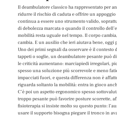
Il deambulatore classico ha rappresentato per an
ridurre il rischio di caduta e offrire un appoggio
continua a essere uno strumento valido, soprattu
di debolezza marcata o quando il controllo dell’e
mobilità resta uguale nel tempo. Il corpo cambia,
cambia. E un ausilio che ieri aiutava bene, oggi 
Uno dei primi segnali da osservare è il contesto d
tappeti o soglie, un deambulatore pesante può di
le criticità aumentano: marciapiedi irregolari, picc
spesso una soluzione più scorrevole e meno fatico
impacciati fuori, e questa differenza non è affatto
riguarda soltanto la mobilità: entra in gioco anc
C’è poi un aspetto ergonomico spesso sottovalutat
troppo pesante può favorire posture scorrette, af
fisioterapia si insiste molto su questo punto: l’au
usare il supporto bisogna piegare il tronco in ava