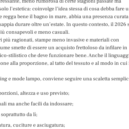
eressante, meno rumorosa di certe stagioni passate ma
lo l’estetica: coinvolge l’idea stessa di cosa debba fare 
 regga bene il bagno in mare, abbia una presenza curata 
appia durare oltre un’estate. In questo contesto, il 2026 s
più consapevoli e meno casuali.
ori più ragionati, stampe meno invasive e materiali con
stume smette di essere un acquisto frettoloso da infilare in
ico-stilistico che deve funzionare bene. Anche il linguagg
ione alla proporzione, al tatto del tessuto e al modo in cui 
eting e mode lampo, conviene seguire una scaletta semplic
porzioni, altezza e uso previsto;
uali ma anche facili da indossare;
soprattutto da lì;
ntura, cuciture e asciugatura;