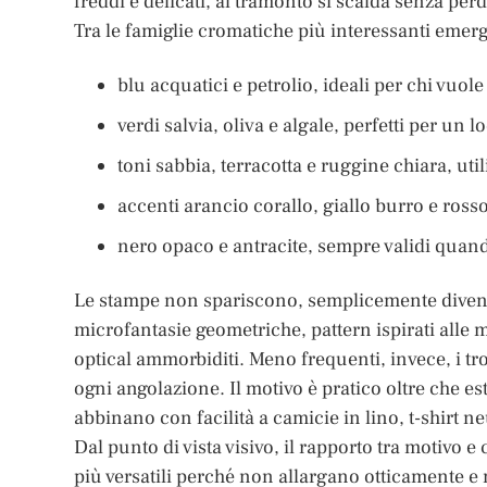
freddi e delicati, al tramonto si scalda senza per
Tra le famiglie cromatiche più interessanti emer
blu acquatici e petrolio, ideali per chi vuol
verdi salvia, oliva e algale, perfetti per u
toni sabbia, terracotta e ruggine chiara, uti
accenti arancio corallo, giallo burro e ros
nero opaco e antracite, sempre validi quan
Le stampe non spariscono, semplicemente diventano
microfantasie geometriche, pattern ispirati alle m
optical ammorbiditi. Meno frequenti, invece, i t
ogni angolazione. Il motivo è pratico oltre che es
abbinano con facilità a camicie in lino, t-shirt ne
Dal punto di vista visivo, il rapporto tra motiv
più versatili perché non allargano otticamente e