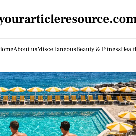
yourarticleresource.co
Home
About us
Miscellaneous
Beauty & Fitness
Healt