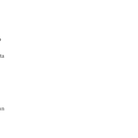
o
ta
un
,