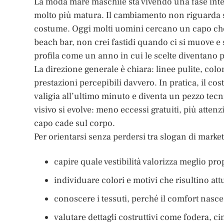
La moda mare maschile sta vivendo una fase int
molto più matura. Il cambiamento non riguarda so
costume. Oggi molti uomini cercano un capo che
beach bar, non crei fastidi quando ci si muove e s
profila come un anno in cui le scelte diventano 
La direzione generale è chiara: linee pulite, col
prestazioni percepibili davvero. In pratica, il co
valigia all’ultimo minuto e diventa un pezzo tecn
visivo si evolve: meno eccessi gratuiti, più attenz
capo cade sul corpo.
Per orientarsi senza perdersi tra slogan di mark
capire quale vestibilità valorizza meglio pro
individuare colori e motivi che risultino att
conoscere i tessuti, perché il comfort nasce 
valutare dettagli costruttivi come fodera, ci