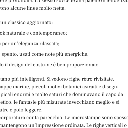
dere profondità. Lo stesso succede alla palette di tendenza
gono alcune linee molto nette:
e un classico aggiornato;
n look naturale e contemporaneo;
li per un’eleganza rilassata;
so spento, usati come note più energiche;
do il design del costume è ben proporzionato.
 più intelligenti. Si vedono righe rétro rivisitate,
appe marine, piccoli motivi botanici astratti e disegni
ropicali enormi e molto saturi che dominavano il capo da
tetico: le fantasie più misurate invecchiano meglio e si
utre e polo leggere.
o e corporatura conta parecchio. Le microstampe sono spess
 mantengono un’impressione ordinata. Le righe verticali o