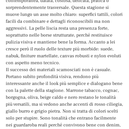
contemporanea, datata, costosa, delicata, pratica o
sorprendentemente trasversale. Questa stagione si
muove lungo un asse molto chiaro: superfici tattili, colori
facili da combinare e dettagli riconoscibili ma non
aggressivi. La pelle liscia resta una presenza forte,
soprattutto nelle borse strutturate, perché restituisce
pulizia visiva e mantiene bene la forma. Accanto a lei
cresce però il ruolo delle texture più morbide: suede,
nabuk, finiture martellate, canvas robusti e nylon evoluti
con aspetto meno tecnico.
Il successo dei materiali scamosciati non è casuale.
Portano subito profondità visiva, rendono più
interessante anche il look più semplice e dialogano bene
con la palette della stagione. Marrone tabacco, cognac,
borgogna, oliva, beige caldo e nero restano le tonalità
più versatili, ma si vedono anche accenti di rosso ciliegia,
giallo burro e grigio pietra. Non si tratta di colori scelti
solo per stupire. Sono tonalità che entrano facilmente
nei guardaroba reali perché convivono bene con denim,