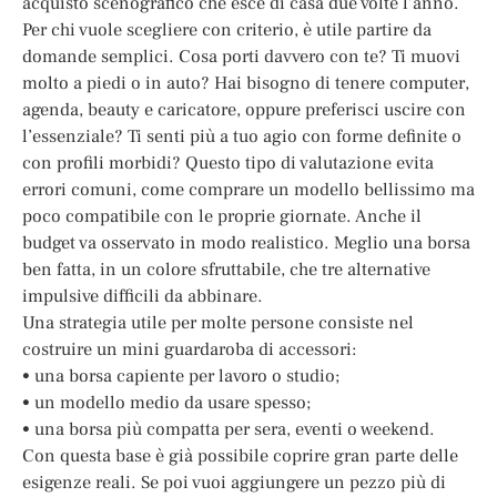
acquisto scenografico che esce di casa due volte l’anno.
Per chi vuole scegliere con criterio, è utile partire da
domande semplici. Cosa porti davvero con te? Ti muovi
molto a piedi o in auto? Hai bisogno di tenere computer,
agenda, beauty e caricatore, oppure preferisci uscire con
l’essenziale? Ti senti più a tuo agio con forme definite o
con profili morbidi? Questo tipo di valutazione evita
errori comuni, come comprare un modello bellissimo ma
poco compatibile con le proprie giornate. Anche il
budget va osservato in modo realistico. Meglio una borsa
ben fatta, in un colore sfruttabile, che tre alternative
impulsive difficili da abbinare.
Una strategia utile per molte persone consiste nel
costruire un mini guardaroba di accessori:
• una borsa capiente per lavoro o studio;
• un modello medio da usare spesso;
• una borsa più compatta per sera, eventi o weekend.
Con questa base è già possibile coprire gran parte delle
esigenze reali. Se poi vuoi aggiungere un pezzo più di