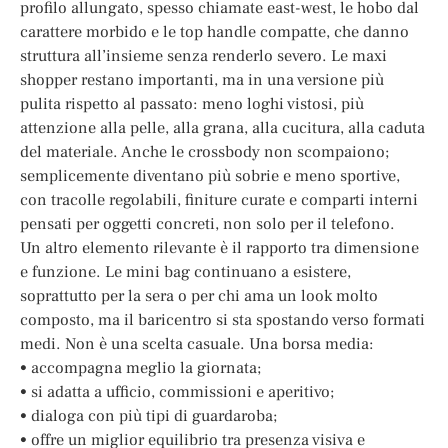
profilo allungato, spesso chiamate east-west, le hobo dal
carattere morbido e le top handle compatte, che danno
struttura all’insieme senza renderlo severo. Le maxi
shopper restano importanti, ma in una versione più
pulita rispetto al passato: meno loghi vistosi, più
attenzione alla pelle, alla grana, alla cucitura, alla caduta
del materiale. Anche le crossbody non scompaiono;
semplicemente diventano più sobrie e meno sportive,
con tracolle regolabili, finiture curate e comparti interni
pensati per oggetti concreti, non solo per il telefono.
Un altro elemento rilevante è il rapporto tra dimensione
e funzione. Le mini bag continuano a esistere,
soprattutto per la sera o per chi ama un look molto
composto, ma il baricentro si sta spostando verso formati
medi. Non è una scelta casuale. Una borsa media:
• accompagna meglio la giornata;
• si adatta a ufficio, commissioni e aperitivo;
• dialoga con più tipi di guardaroba;
• offre un miglior equilibrio tra presenza visiva e