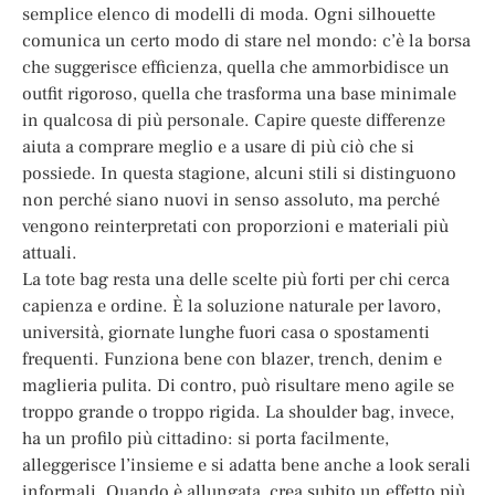
semplice elenco di modelli di moda. Ogni silhouette
comunica un certo modo di stare nel mondo: c’è la borsa
che suggerisce efficienza, quella che ammorbidisce un
outfit rigoroso, quella che trasforma una base minimale
in qualcosa di più personale. Capire queste differenze
aiuta a comprare meglio e a usare di più ciò che si
possiede. In questa stagione, alcuni stili si distinguono
non perché siano nuovi in senso assoluto, ma perché
vengono reinterpretati con proporzioni e materiali più
attuali.
La tote bag resta una delle scelte più forti per chi cerca
capienza e ordine. È la soluzione naturale per lavoro,
università, giornate lunghe fuori casa o spostamenti
frequenti. Funziona bene con blazer, trench, denim e
maglieria pulita. Di contro, può risultare meno agile se
troppo grande o troppo rigida. La shoulder bag, invece,
ha un profilo più cittadino: si porta facilmente,
alleggerisce l’insieme e si adatta bene anche a look serali
informali. Quando è allungata, crea subito un effetto più