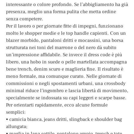
interessante o colore profondo. Se l’abbigliamento ha già
presenza, meglio una forma pulita che metta ordine
senza competere.
Per il lavoro o per giornate fitte di impegni, funzionano
molto le shopper medie e le top handle capienti. Con un
blazer morbido, pantaloni dritti e mocassini, una borsa
strutturata nei toni del marrone o del nero dà subito
un’impressione affidabile. Se invece il dress code è più
libero, una hobo in suede o pelle martellata accompagna
bene trench, denim scuro e maglieria fine. Il risultato è
meno formale, ma comunque curato. Nelle giornate di
commissioni o negli spostamenti urbani, una crossbody
minimal riduce l’ingombro e lascia libertà di movimento,
specialmente se indossata su capi leggeri e scarpe basse.
Per orientarti rapidamente, ecco alcune formule
semplici:
• camicia bianca, jeans dritti, slingback e shoulder bag
allungata;
• maglia in lana sottile, pantalone ampio, trench e tote