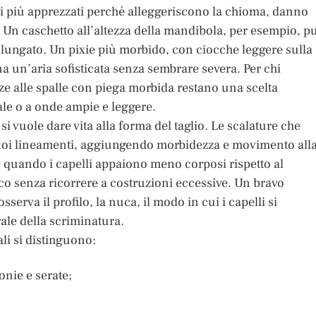
ra i più apprezzati perché alleggeriscono la chioma, danno
 Un caschetto all’altezza della mandibola, per esempio, p
lungato. Un pixie più morbido, con ciocche leggere sulla
na un’aria sofisticata senza sembrare severa. Per chi
zze alle spalle con piega morbida restano una scelta
rale o a onde ampie e leggere.
vuole dare vita alla forma del taglio. Le scalature che
 i tuoi lineamenti, aggiungendo morbidezza e movimento all
 quando i capelli appaiono meno corposi rispetto al
co senza ricorrere a costruzioni eccessive. Un bravo
sserva il profilo, la nuca, il modo in cui i capelli si
ale della scriminatura.
ali si distinguono:
nie e serate;