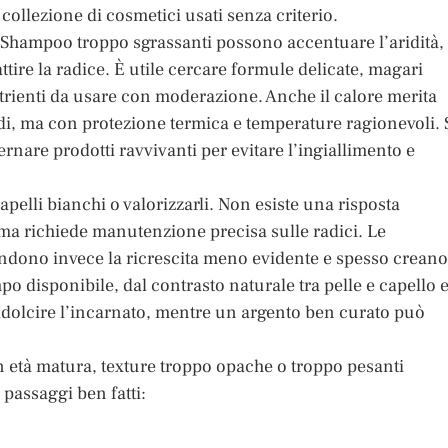
a collezione di cosmetici usati senza criterio.
io. Shampoo troppo sgrassanti possono accentuare l’aridità,
tire la radice. È utile cercare formule delicate, magari
rienti da usare con moderazione. Anche il calore merita
idi, ma con protezione termica e temperature ragionevoli. 
ternare prodotti ravvivanti per evitare l’ingiallimento e
pelli bianchi o valorizzarli. Non esiste una risposta
 ma richiede manutenzione precisa sulle radici. Le
 rendono invece la ricrescita meno evidente e spesso creano
po disponibile, dal contrasto naturale tra pelle e capello 
ddolcire l’incarnato, mentre un argento ben curato può
In età matura, texture troppo opache o troppo pesanti
passaggi ben fatti: