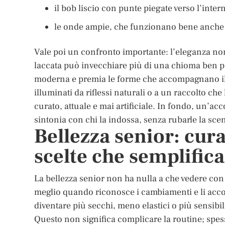
il bob liscio con punte piegate verso l’inter
le onde ampie, che funzionano bene anche su
Vale poi un confronto importante: l’eleganza no
laccata può invecchiare più di una chioma ben pe
moderna e premia le forme che accompagnano il vi
illuminati da riflessi naturali o a un raccolto che
curato, attuale e mai artificiale. In fondo, un’a
sintonia con chi la indossa, senza rubarle la sce
Bellezza senior: cura 
scelte che semplific
La bellezza senior non ha nulla a che vedere con i
meglio quando riconosce i cambiamenti e li accom
diventare più secchi, meno elastici o più sensibili
Questo non significa complicare la routine; spes