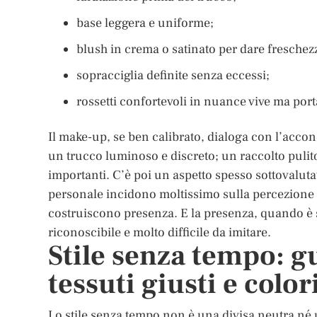
base leggera e uniforme;
blush in crema o satinato per dare freschez
sopracciglia definite senza eccessi;
rossetti confortevoli in nuance vive ma porta
Il make-up, se ben calibrato, dialoga con l’acco
un trucco luminoso e discreto; un raccolto pulit
importanti. C’è poi un aspetto spesso sottovalutato
personale incidono moltissimo sulla percezione
costruiscono presenza. E la presenza, quando è 
riconoscibile e molto difficile da imitare.
Stile senza tempo: g
tessuti giusti e colo
Lo stile senza tempo non è una divisa neutra né 