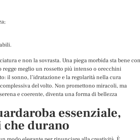
za;
bili.
nciatura e non la sovrasta. Una piega morbida sta bene co
o regge meglio un rossetto più intenso o orecchini
: il sonno, l’idratazione e la regolarità nella cura
 complessiva del volto. Non promettono miracoli, ma
serena e coerente, diventa una forma di bellezza
uardaroba essenziale,
ri che durano
un modo elegante per rinunciare alla creatività. È,