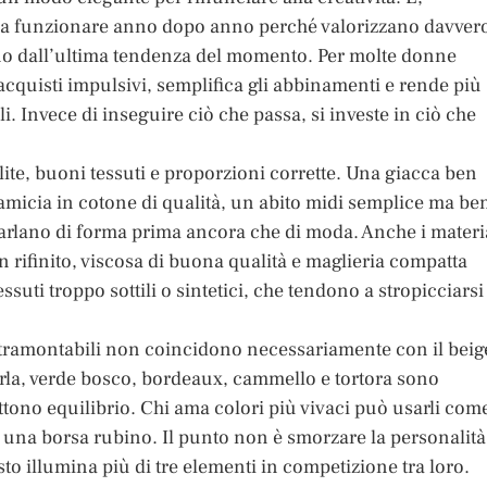
ano a funzionare anno dopo anno perché valorizzano davver
no dall’ultima tendenza del momento. Per molte donne
 acquisti impulsivi, semplifica gli abbinamenti e rende più
i. Invece di inseguire ciò che passa, si investe in ciò che
te, buoni tessuti e proporzioni corrette. Una giacca ben
amicia in cotone di qualità, un abito midi semplice ma be
arlano di forma prima ancora che di moda. Anche i materi
 rifinito, viscosa di buona qualità e maglieria compatta
suti troppo sottili o sintetici, che tendono a stropicciarsi
 intramontabili non coincidono necessariamente con il beig
 perla, verde bosco, bordeaux, cammello e tortora sono
ttono equilibrio. Chi ama colori più vivaci può usarli com
, una borsa rubino. Il punto non è smorzare la personalità
to illumina più di tre elementi in competizione tra loro.