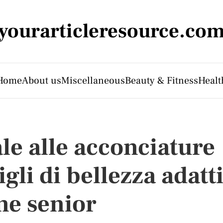
yourarticleresource.co
Home
About us
Miscellaneous
Beauty & Fitness
Healt
le alle acconciature
igli di bellezza adatt
nne senior