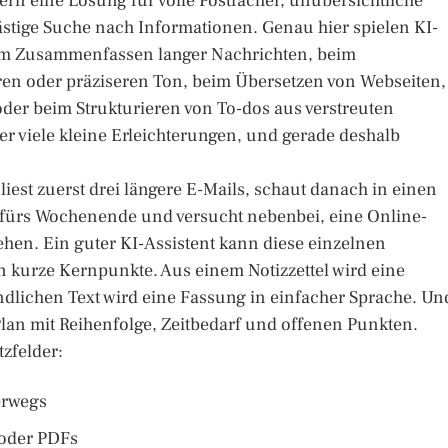
rn eine Lösung für volle Postfächer, unübersichtliche
ästige Suche nach Informationen. Genau hier spielen KI-
 beim Zusammenfassen langer Nachrichten, beim
en oder präziseren Ton, beim Übersetzen von Webseiten,
oder beim Strukturieren von To-dos aus verstreuten
r viele kleine Erleichterungen, und gerade deshalb
liest zuerst drei längere E-Mails, schaut danach in einen
e fürs Wochenende und versucht nebenbei, eine Online-
hen. Ein guter KI-Assistent kann diese einzelnen
n kurze Kernpunkte. Aus einem Notizzettel wird eine
ndlichen Text wird eine Fassung in einfacher Sprache. Un
Plan mit Reihenfolge, Zeitbedarf und offenen Punkten.
tzfelder:
erwegs
 oder PDFs