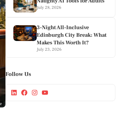
Naughty AI Tools for Adults
July 28, 2026
3-Night All-Inclusive
Edinburgh City Break: What
Makes This Worth It?
July 23, 2026
Follow Us
ge