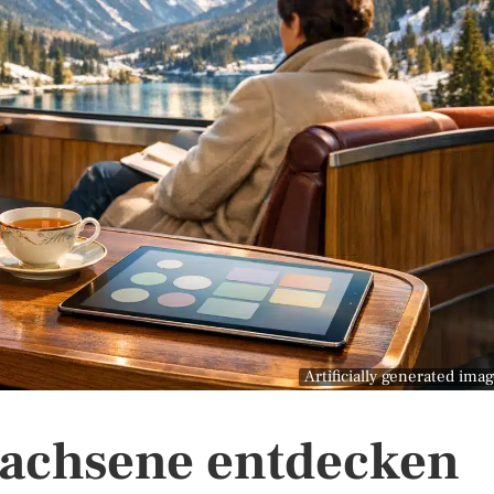
Artificially generated ima
wachsene entdecken