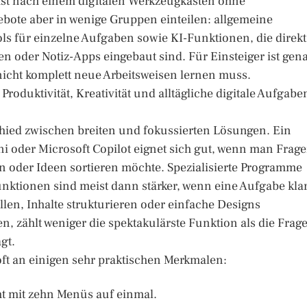
hst nach einem digitalen Werkzeugkasten ohne
gebote aber in wenige Gruppen einteilen: allgemeine
ools für einzelne Aufgaben sowie KI-Funktionen, die direkt
n oder Notiz-Apps eingebaut sind. Für Einsteiger ist gen
 nicht komplett neue Arbeitsweisen lernen muss.
roduktivität, Kreativität und alltägliche digitale Aufgabe
chied zwischen breiten und fokussierten Lösungen. Ein
i oder Microsoft Copilot eignet sich gut, wenn man Frag
n oder Ideen sortieren möchte. Spezialisierte Programme
unktionen sind meist dann stärker, wenn eine Aufgabe kla
llen, Inhalte strukturieren oder einfache Designs
n, zählt weniger die spektakulärste Funktion als die Frage
gt.
ft an einigen sehr praktischen Merkmalen:
ht mit zehn Menüs auf einmal.