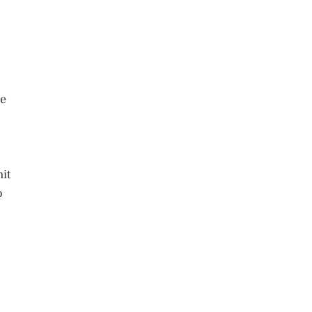
ie
it
o