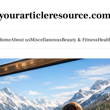
yourarticleresource.co
Home
About us
Miscellaneous
Beauty & Fitness
Healt