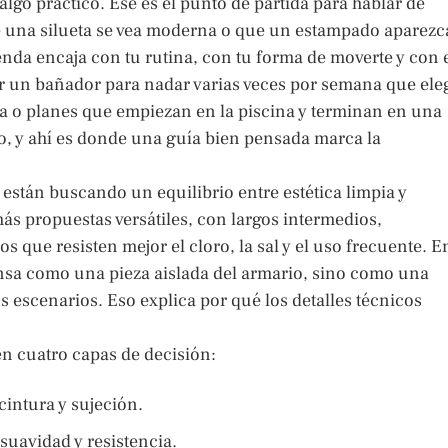
algo práctico. Ese es el punto de partida para hablar de
 una silueta se vea moderna o que un estampado aparezc
enda encaja con tu rutina, con tu forma de moverte y con 
ar un bañador para nadar varias veces por semana que ele
a o planes que empiezan en la piscina y terminan en una
to, y ahí es donde una guía bien pensada marca la
 están buscando un equilibrio entre estética limpia y
s propuestas versátiles, con largos intermedios,
s que resisten mejor el cloro, la sal y el uso frecuente. E
ensa como una pieza aislada del armario, sino como una
 escenarios. Eso explica por qué los detalles técnicos
en cuatro capas de decisión:
 cintura y sujeción.
 suavidad y resistencia.