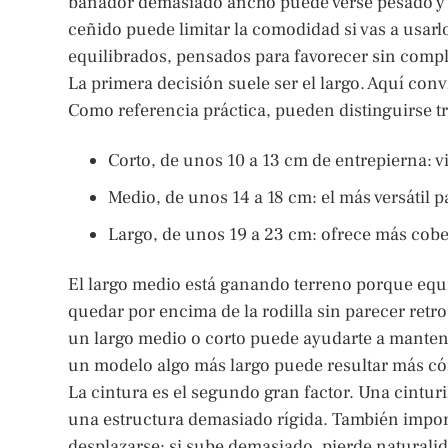
bañador demasiado ancho puede verse pesado y 
ceñido puede limitar la comodidad si vas a usar
equilibrados, pensados para favorecer sin compli
La primera decisión suele ser el largo. Aquí conv
Como referencia práctica, pueden distinguirse t
Corto, de unos 10 a 13 cm de entrepierna: v
Medio, de unos 14 a 18 cm: el más versátil p
Largo, de unos 19 a 23 cm: ofrece más cober
El largo medio está ganando terreno porque equil
quedar por encima de la rodilla sin parecer retro
un largo medio o corto puede ayudarte a mantene
un modelo algo más largo puede resultar más có
La cintura es el segundo gran factor. Una cintur
una estructura demasiado rígida. También impor
desplazarse; si sube demasiado, pierde naturalid