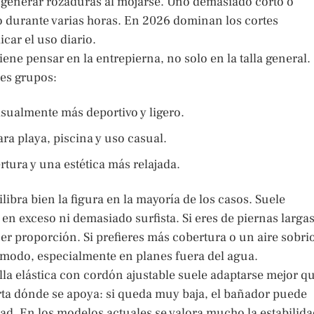
generar rozaduras al mojarse. Uno demasiado corto o
lo durante varias horas. En 2026 dominan los cortes
car el uso diario.
iene pensar en la entrepierna, no solo en la talla general.
res grupos:
isualmente más deportivo y ligero.
ara playa, piscina y uso casual.
tura y una estética más relajada.
ibra bien la figura en la mayoría de los casos. Suele
 en exceso ni demasiado surfista. Si eres de piernas largas
r proporción. Si prefieres más cobertura o un aire sobri
modo, especialmente en planes fuera del agua.
illa elástica con cordón ajustable suele adaptarse mejor q
ta dónde se apoya: si queda muy baja, el bañador puede
ad. En los modelos actuales se valora mucho la estabilida