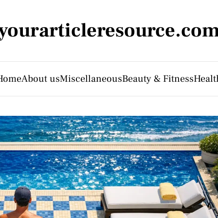
yourarticleresource.co
Home
About us
Miscellaneous
Beauty & Fitness
Healt