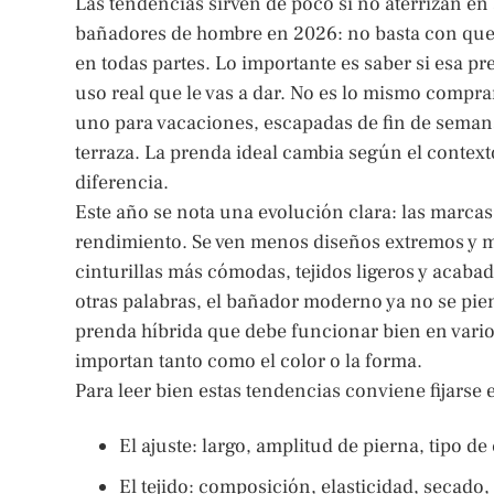
Las tendencias sirven de poco si no aterrizan en 
bañadores de hombre en 2026: no basta con que
en todas partes. Lo importante es saber si esa pr
uso real que le vas a dar. No es lo mismo compr
uno para vacaciones, escapadas de fin de seman
terraza. La prenda ideal cambia según el contex
diferencia.
Este año se nota una evolución clara: las marcas
rendimiento. Se ven menos diseños extremos y má
cinturillas más cómodas, tejidos ligeros y acabado
otras palabras, el bañador moderno ya no se pi
prenda híbrida que debe funcionar bien en varios
importan tanto como el color o la forma.
Para leer bien estas tendencias conviene fijarse 
El ajuste: largo, amplitud de pierna, tipo de
El tejido: composición, elasticidad, secado,